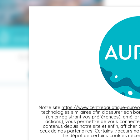
DURÉE
INTENSITÉ
0 h 45
Se déplacer en autonomie
+
EN SAVOIR
Notre site
https://www.centreaquatique-aureo
technologies similaires afin d’assurer son b
(en enregistrant vos préférences), amélior
actions), vous permettre de vous connecter
contenus depuis notre site et enfin, afficher 
ceux de nos partenaires. Certains traceurs no
Le dépôt de certains cookies néces