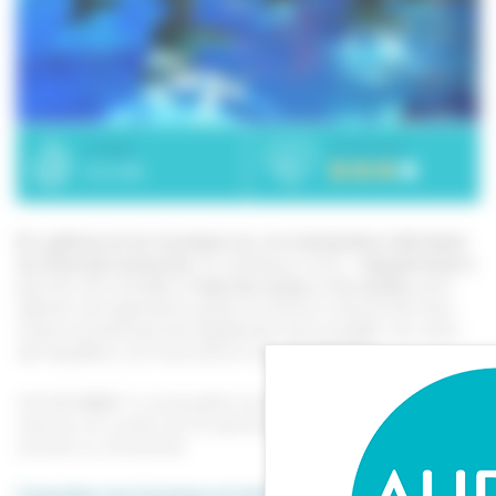
DURÉE
INTENSITÉ
0 h 45
En rythme et en musique sur un trampoline individuel
au fond de la piscine
, en quelques mots : l’
aquatramp’o
permet de travailler le
bas du corps
et
le cardio
sans
abîmer ses ligaments grâce à l’amorti naturel de l’eau.
Cette activité permet également de travailler son sens
de l’équilibre, sa motricité et sa coordination.
Activité
Activ’ +
, accessible à partir de 18 ans, à la
séance, en cartes de 10 séances ou en abonnement
annuel ou trimestriel.
Consultez nos horaires et tarifs.