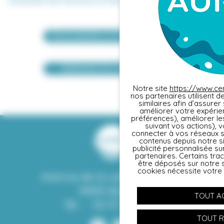
TÉLÉCHARGER LE PLANNING
RÉSERVER UN COURS
Notre site
https://www.ce
nos partenaires utilisent 
similaires afin d’assure
Panneau de gestion des cookies
améliorer votre expérie
préférences), améliorer le
suivant vos actions), 
connecter à vos réseaux s
contenus depuis notre sit
publicité personnalisée su
partenaires. Certains tra
être déposés sur notre s
cookies nécessite votre
Avenue de la vallée des prés
14400 Bayeux
TOUT A
Tél. :
02 31 92 07 64
TOUT R