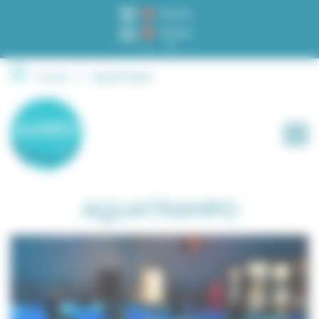
Fermé
Fermé
A
A
Accueil
Aquatrampo
AQUATRAMPO