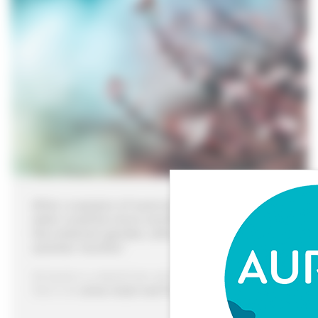
After a session of exercise or balneotherapy,
what could be more soothing than relaxing in
the solarium garden, which is open in the
summer months
?
Sit back in a deckchair ad relax with a cup of
tea in an
area reserved for adults
.