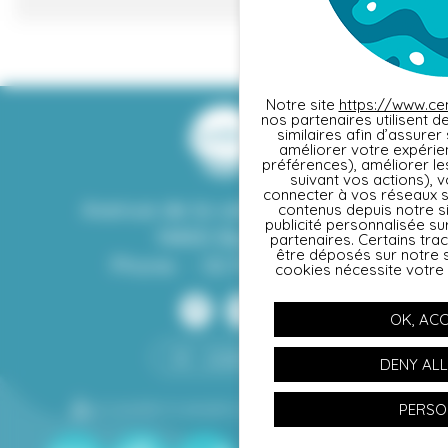
Notre site
https://www.ce
nos partenaires utilisent 
similaires afin d’assure
Cookies management panel
améliorer votre expérie
préférences), améliorer le
suivant vos actions), 
connecter à vos réseaux s
Avenue de la vallée des prés
contenus depuis notre sit
publicité personnalisée su
14400 Bayeux
partenaires. Certains tra
être déposés sur notre s
Phone :
02 31 92 07 64
cookies nécessite votre
OK, ACC
CONTACT
DENY ALL
Accessible to people with reduced mobility
PERSO