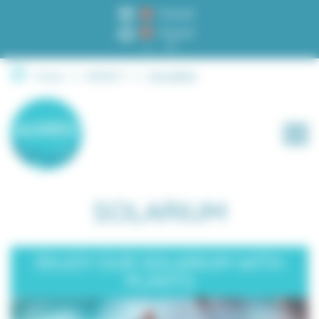
Closed
Closed
A
A
Home
INFINITY
SOLARIUM
SOLARIUM
ENJOY OUR SOLARIUM WITH
PLANTS